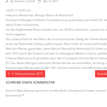
By
Hartmut Leutloff
Mai 13, 2017
18.05.17 18.00 Uhr
exklusive Weinprobe: Weingut Baron de Rothschild.
Die Export-Managerin Helene Combabessouse präsentiert persönlich für Si
diese Probe ist kostenlos.
Für das begleitende Menü erlauben wir uns 30,00 zu berechen. Lassen Sie s
nicht entgehen.
Die Leidenschaft für den Wein, der im französischen Zweig der Familie Roths
James de Rothschild Château Lafite erwarb. Nach mehr als einem Jahrhunder
Welt des Weines gebunden, nahm Baron Edmond de Rothschild (Ur-Enkel vo
Jahr 1973 durch den Erwerb von zwei Cru Bourgeois Weine in Listrac und M
Château Malmaison Er gründete dann den Compagnie Vinicole Baron Edmon
PS: Das dieses Weingut solch eine Weinprobe bei uns durchführt, ist einzig
hochwertigen Weinen geschuldet. Wir möchten natürlich viele Menschen dar
1. Feinschmecker 2017
Kunst&
SCHREIBE EINEN KOMMENTAR
Deine E-Mail-Adresse wird nicht veröffentlicht.
Erforderliche Felder sind mit
Kommentar
*