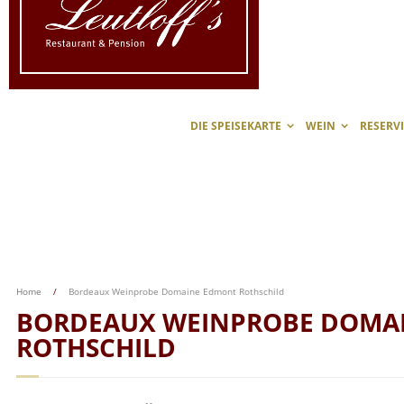
DIE SPEISEKARTE
WEIN
RESERV
Home
/
Bordeaux Weinprobe Domaine Edmont Rothschild
BORDEAUX WEINPROBE DOMA
ROTHSCHILD