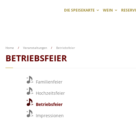
DIE SPEISEKARTE
WEIN
RESERV
Home
/
Veranstaltungen
/
Betriebsfeier
BETRIEBSFEIER
Familienfeier
Hochzeitsfeier
Betriebsfeier
Impressionen