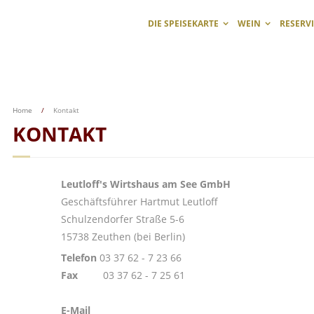
DIE SPEISEKARTE
WEIN
RESERV
Home
/
Kontakt
KONTAKT
Leutloff's Wirtshaus am See GmbH
Geschäftsführer Hartmut Leutloff
Schulzendorfer Straße 5-6
15738 Zeuthen (bei Berlin)
Telefon
03 37 62 - 7 23 66
Fax
03 37 62 - 7 25 61
E-Mail