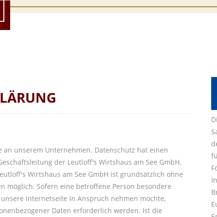
KLÄRUNG
D
S
d
sse an unserem Unternehmen. Datenschutz hat einen
f
Geschäftsleitung der Leutloff's Wirtshaus am See GmbH.
F
Leutloff's Wirtshaus am See GmbH ist grundsätzlich ohne
I
 möglich. Sofern eine betroffene Person besondere
B
unsere Internetseite in Anspruch nehmen möchte,
E
onenbezogener Daten erforderlich werden. Ist die
E