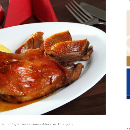
Leutloff’s, leckeres Gänse-Menü in 3 Gängen,
Ö