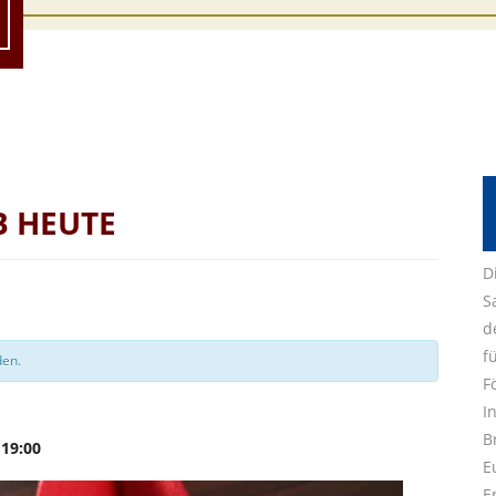
B HEUTE
D
S
d
f
den.
F
I
B
-
19:00
E
E