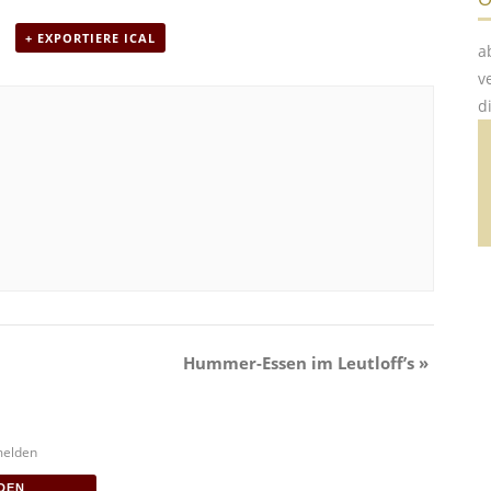
+ EXPORTIERE ICAL
a
v
d
Hummer-Essen im Leutloff’s
»
melden
DEN