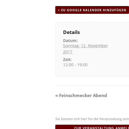
+ ZU GOOGLE KALENDER HINZUFÜGEN
Details
Datum:
Sonntag, 12. November
2017
Zeit:
12:00 - 19:00
V
«
Feinschmecker Abend
e
r
Sie können sich hier für die Veranstaltung an
a
ZUR VERANSTALTUNG ANMEL