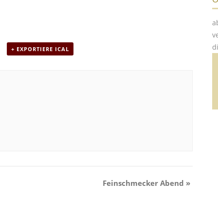
a
v
d
+ EXPORTIERE ICAL
Feinschmecker Abend
»