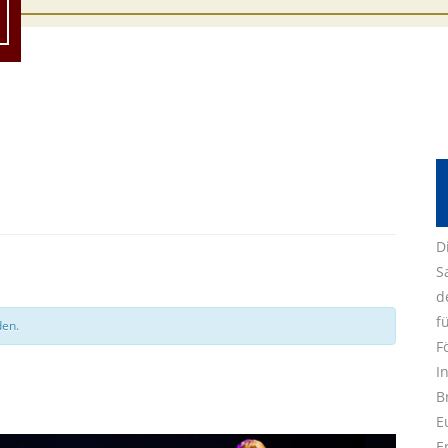
D
S
d
f
den.
F
I
B
E
E