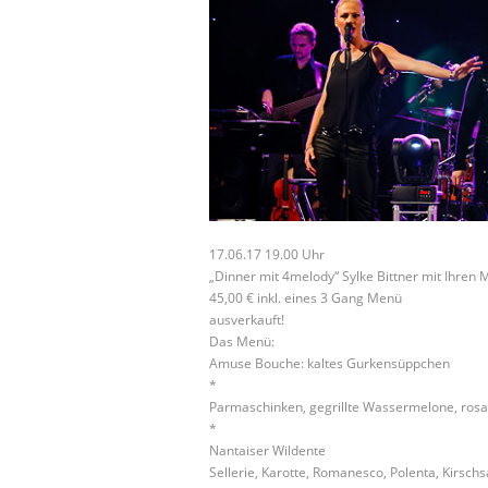
17.06.17 19.00 Uhr
„Dinner mit 4melody“ Sylke Bittner mit Ihren 
45,00 € inkl. eines 3 Gang Menü
ausverkauft!
Das Menü:
Amuse Bouche: kaltes Gurkensüppchen
*
Parmaschinken, gegrillte Wassermelone, rosa 
*
Nantaiser Wildente
Sellerie, Karotte, Romanesco, Polenta, Kirsch