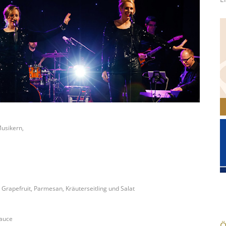
Musikern,
Grapefruit, Parmesan, Kräuterseitling und Salat
sauce
Ö