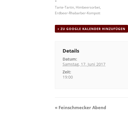
*
Tarte-Tartin, Himbeersorbet,
Erdbeer-Rhabarber-Kompott
+ ZU GOOGLE KALENDER HINZUFÜGEN
Details
Datum:
Samstag, 17. Juni 2017
Zeit:
19:00
V
«
Feinschmecker Abend
e
r