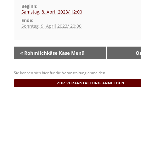
Beginn:
Samstag, 8. April 2023/ 12:00
Ende:
Sonntag, 9. April 2023/ 20:00
V
«
Rohmilchkäse Käse Menü
Os
e
r
Sie können sich hier für die Veranstaltung anmelden
a
ZUR VERANSTALTUNG ANMELDEN
n
s
t
a
l
t