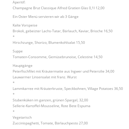
Aperitif:
Champagne Brut Classique Alfred Gratien Glas 0,1l 12,00
Ein Oster Menü servieren wir ab 3 Gänge
Kalte Vorspeise
Brokoli, gebeizter Lachs-Tatar, Bärlauch, Kaviar, Brioche 16,50
*
Hirschzunge, Shorizo, Blumenkohlsalat 15,50
Suppe
Tomaten-Consomme, Gemüsebrunoise, Celestine 14,50
Hauptgänge
Peterfischfilet mit Kräutermatte aus Ingwer und Petersilie 34,00
Lauwarmer Linsensalat mit franz. Wurst
*
Lammkarree mit Kräuterkruste, Speckbohnen, Village Potatoes 36,50
*
Stubenküken im ganzen, grünen Spargel, 32,00
Sellerie-Kartoffel-Mousseline, Rote Bete Espuma
*
Vegetarisch
Zuccinispaghetti, Tomate, Bärlauchpesto 27,00