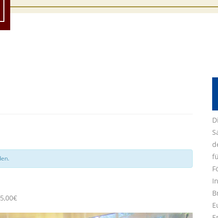
D
S
d
f
den.
F
I
B
5,00€
E
E