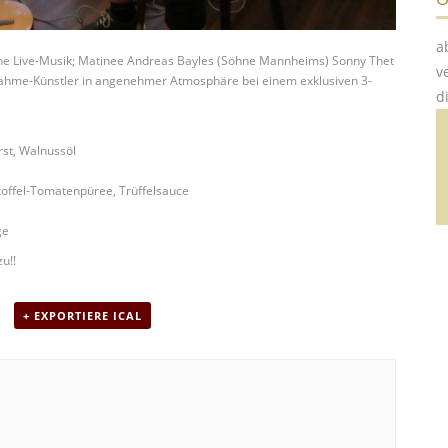
a
che Live-Musik; Matinee Andreas Bayles (Söhne Mannheims) Sonny Thet
v
nahme-Künstler in angenehmer Atmosphäre bei einem exklusiven 3-
d
rst, Walnussöl
toffel-Tomatenpüree, Trüffelsauce
ge
u!!
+ EXPORTIERE ICAL