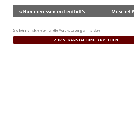
V
«
Hummeressen im Leutloff’s
Muschel W
e
r
Sie können sich hier für die Veranstaltung anmelden
a
ZUR VERANSTALTUNG ANMELDEN
n
s
t
a
l
t
u
n
g
N