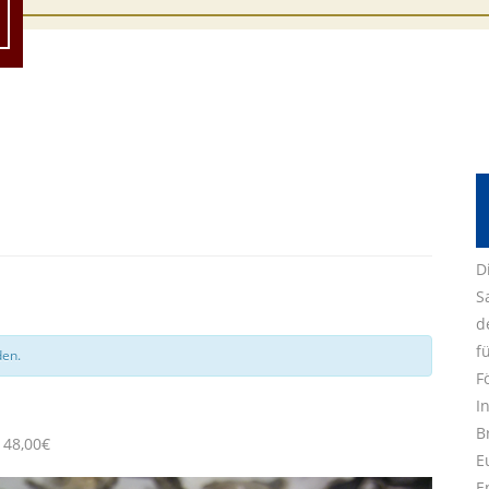
D
S
d
f
den.
F
I
B
48,00€
E
E