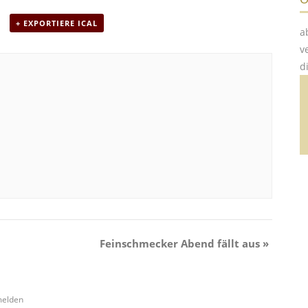
+ EXPORTIERE ICAL
a
v
d
Feinschmecker Abend fällt aus
»
melden